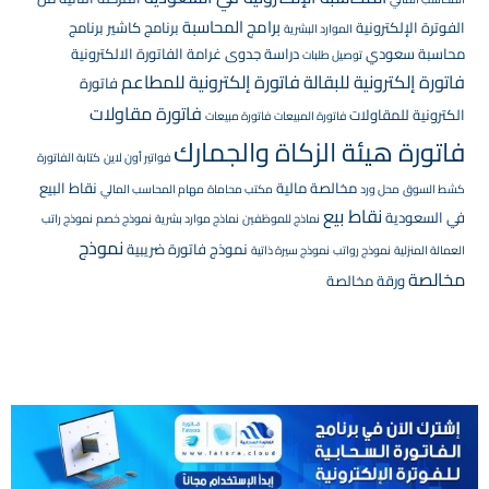
برامج المحاسبة
الفوترة الإلكترونية
برنامج كاشير
برنامج
الموارد البشرية
محاسبة سعودي
دراسة جدوى
غرامة الفاتورة الالكترونية
توصيل طلبات
فاتورة إلكترونية للبقالة
فاتورة إلكترونية للمطاعم
فاتورة
فاتورة مقاولات
الكترونية للمقاولات
فاتورة المبيعات
فاتورة مبيعات
فاتورة هيئة الزكاة والجمارك
فواتير أون لاين
كتابة الفاتورة
مخالصة مالية
نقاط البيع
كشط السوق
محل ورد
مكتب محاماة
مهام المحاسب المالي
نقاط بيع
في السعودية
نماذج للموظفين
نماذج موارد بشرية
نموذج خصم
نموذج راتب
نموذج
نموذج فاتورة ضريبية
العمالة المنزلية
نموذج رواتب
نموذج سيرة ذاتية
مخالصة
ورقة مخالصة