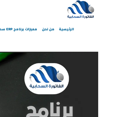
الرئيسية
من نحن
مميزات برنامج ERP سحابي