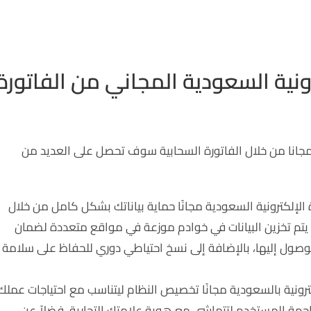
رونية السعودية المجاني من الفاتورة
 مجانا من خلال الفاتورة السحابية سوف تحصل على العديد من
 الإلكترونية السعودية مجانًا حماية بياناتك بشكل كامل من خلال
وادم مؤمنة باستخدام تقنيات التشفير SSL 256 bit، يتم تخزين البيانات في خوادم موزعة في مواقع متعددة لضمان
وصول إليها، بالإضافة إلى نسخ احتياطي دوري للحفاظ على سلامة
كترونية بالسعودية مجانًا تخصيص النظام ليتناسب مع احتياجات عملك
هة المستخدم لتتماشى مع هوية علامتك التجارية، فضلاً عن