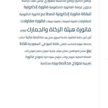
برنامج كاشير
برنامج محاسبة سعودي
دراسة
توصيل طلبات
فاتورة إلكترونية
جدوى
غرامة الفاتورة الالكترونية
للبقالة
فاتورة إلكترونية للمطاعم
فاتورة الكترونية
فاتورة مقاولات
للمقاولات
فاتورة المبيعات
فاتورة مبيعات
فاتورة هيئة الزكاة والجمارك
فواتير
مخالصة مالية
أون لاين
كتابة الفاتورة
كشط السوق
محل ورد
مكتب
نقاط
نقاط البيع في السعودية
محاماة
مهام المحاسب المالي
بيع
نماذج للموظفين
نماذج موارد بشرية
نموذج خصم
نموذج راتب
نموذج فاتورة
العمالة المنزلية
نموذج رواتب
نموذج سيرة ذاتية
نموذج مخالصة
ضريبية
ورقة مخالصة