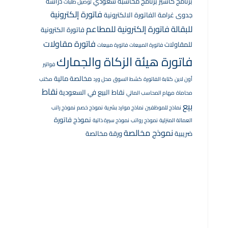
برنامج كاشير
برنامج محاسبة سعودي
دراسة
توصيل طلبات
فاتورة إلكترونية
جدوى
غرامة الفاتورة الالكترونية
للبقالة
فاتورة إلكترونية للمطاعم
فاتورة الكترونية
فاتورة مقاولات
للمقاولات
فاتورة المبيعات
فاتورة مبيعات
فاتورة هيئة الزكاة والجمارك
فواتير
مخالصة مالية
أون لاين
كتابة الفاتورة
كشط السوق
محل ورد
مكتب
نقاط
نقاط البيع في السعودية
محاماة
مهام المحاسب المالي
بيع
نماذج للموظفين
نماذج موارد بشرية
نموذج خصم
نموذج راتب
نموذج فاتورة
العمالة المنزلية
نموذج رواتب
نموذج سيرة ذاتية
نموذج مخالصة
ضريبية
ورقة مخالصة