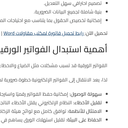
تصميم احترافي سهل التعديل.
بنية شاملة لجميع البيانات الضرورية.
إمكانية تخصيص الحقول بما يتناسب مع احتياجات الم
تحميل الآن:
رابط تحميل فاتورة لمكتب مقاولات Word
|
أهمية استبدال الفواتير الورقية 
الفواتير الورقية قد تسبب مشكلات مثل الضياع والاخطا
لذا، يعد الانتقال إلى الفواتير الإلكترونية خطوة ضرورية ل
سهولة الوصول:
إمكانية حفظ الفواتير رقميًا واسترجاع
تقليل الأخطاء:
النظام الإلكتروني يقلل الأخطاء النات
الامتثال للأنظمة:
توافق كامل مع لوائح هيئة الزكاة 
الحفاظ على البيئة:
تقليل استهلاك الورق يساهم في ال