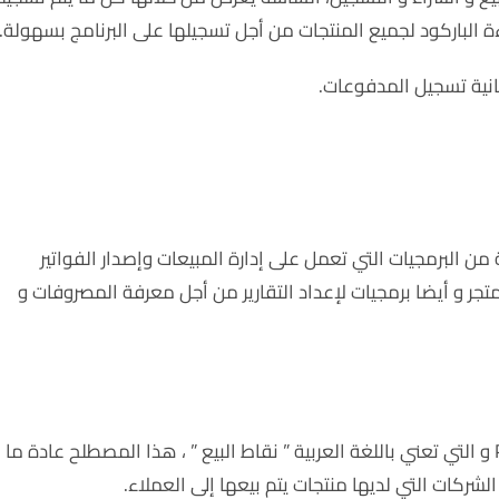
 الباركود لجميع المنتجات من أجل تسجيلها على البرنامج بسهولة.
انية تسجيل المدفوعات.
ن البرمجيات التي تعمل على إدارة المبيعات وإصدار الفواتير
تجر و أيضا برمجيات لإعداد التقارير من أجل معرفة المصروفات و
حروف POS هو إختصار ثلاث كلمات وهي Points Of Sale و التي تعني باللغة العربية ” نقاط البيع ” ، هذا المصطلح عادة ما
شركات التي لديها منتجات يتم بيعها إلى العملاء.