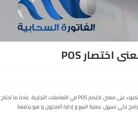
ى اختصار POS
شرح برنامج نقاط البيع من خلال موضوع اليوم سيسلط الضوء على معنى اختصار POS في التعاملات التجارية، عادة ما تحتاج
برامج لكي تسهل عملية البيع و إدارة المخزون و هو يدفعنا