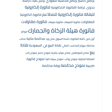
برنامج كاشير
برنامج محاسبة سعودي
دراسة
توصيل طلبات
فاتورة إلكترونية
جدوى
غرامة الفاتورة الالكترونية
للبقالة
فاتورة إلكترونية للمطاعم
فاتورة الكترونية
فاتورة مقاولات
للمقاولات
فاتورة المبيعات
فاتورة مبيعات
فاتورة هيئة الزكاة والجمارك
فواتير
مخالصة مالية
أون لاين
كتابة الفاتورة
كشط السوق
محل ورد
مكتب
نقاط
نقاط البيع في السعودية
محاماة
مهام المحاسب المالي
بيع
نماذج للموظفين
نماذج موارد بشرية
نموذج خصم
نموذج راتب
نموذج فاتورة
العمالة المنزلية
نموذج رواتب
نموذج سيرة ذاتية
نموذج مخالصة
ضريبية
ورقة مخالصة