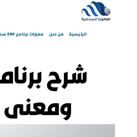
الرئيسية
من نحن
مميزات برنامج ERP سحابي