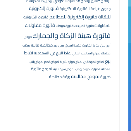
برنامج كاشير
برنامج محاسبة سعودي
دراسة
توصيل طلبات
فاتورة إلكترونية
جدوى
غرامة الفاتورة الالكترونية
للبقالة
فاتورة إلكترونية للمطاعم
فاتورة الكترونية
فاتورة مقاولات
للمقاولات
فاتورة المبيعات
فاتورة مبيعات
فاتورة هيئة الزكاة والجمارك
فواتير
مخالصة مالية
أون لاين
كتابة الفاتورة
كشط السوق
محل ورد
مكتب
نقاط
نقاط البيع في السعودية
محاماة
مهام المحاسب المالي
بيع
نماذج للموظفين
نماذج موارد بشرية
نموذج خصم
نموذج راتب
نموذج فاتورة
العمالة المنزلية
نموذج رواتب
نموذج سيرة ذاتية
نموذج مخالصة
ضريبية
ورقة مخالصة