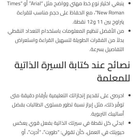
ينبغي اختيار نوع خط مهني وواضح مثل “Arial” أو “Times
New Roman”، مع الحفاظ على حجم مناسب للقراءة
يتراوح بين 11 و12 نقطة.
من الأفضل تنظيم المعلومات باستخدام التعداد النقطي
بدلاً من الفقرات الطويلة لتسهيل القراءة واستعراض
التفاصيل بسرعة.
نصائح عند كتابة السيرة الذاتية
للمعلمة
احرصي على تقديم إنجازاتك التعليمية بأرقام دقيقة متى
توفّر ذلك، مثل إبراز نسبة تطور مستوى الطالبات بفضل
أساليبك التربوية.
ابدئي كل نقطة في سيرتك الذاتية بفعل قوي يعكس
حيويتك في العمل، كأن تقولي: “طورت”، “أدرت”، أو