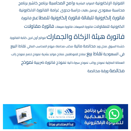
برامج المحاسبة
الفوترة الإلكترونية
برنامج كاشير
برنامج
الموارد البشرية
محاسبة سعودي
دراسة جدوى
غرامة الفاتورة الالكترونية
توصيل طلبات
فاتورة إلكترونية للبقالة
فاتورة إلكترونية للمطاعم
فاتورة
فاتورة مقاولات
الكترونية للمقاولات
فاتورة المبيعات
فاتورة مبيعات
فاتورة هيئة الزكاة والجمارك
فواتير أون لاين
كتابة الفاتورة
مخالصة مالية
نقاط البيع
كشط السوق
محل ورد
مكتب محاماة
مهام المحاسب المالي
نقاط بيع
في السعودية
نماذج للموظفين
نماذج موارد بشرية
نموذج خصم
نموذج راتب
نموذج
نموذج فاتورة ضريبية
العمالة المنزلية
نموذج رواتب
نموذج سيرة ذاتية
مخالصة
ورقة مخالصة