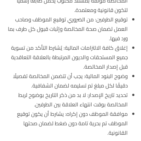
المخالصة موثقة بمستند مكتوب يحمل طابعًا رسميًا
لتكون قانونية ومعتمدة.
توقيع الطرفين
: من الضروري توقيع الموظف وصاحب
العمل لضمان صحة المخالصة وإثبات قبول كل طرف بما
ورد فيها.
إغلاق كافة الالتزامات المالية
: يُشترط التأكد من تسوية
جميع المستحقات والديون المرتبطة بالعلاقة التعاقدية
قبل إصدار المخالصة.
وضوح البنود المالية
: يجب أن تتضمن المخالصة تفصيلًا
دقيقًا لكل مبلغ تم تسليمه لضمان الشفافية.
تحديد تاريخ الإصدار
: لا بد من ذكر التاريخ بوضوح لربط
المخالصة بوقت انتهاء العلاقة بين الطرفين.
موافقة الموظف دون إكراه
: يشترط أن يكون توقيع
الموظف تم بحرية تامة دون ضغط لضمان صحتها
القانونية.