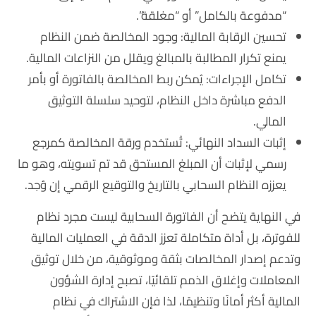
“مدفوعة بالكامل” أو “مغلقة”.
تحسين الرقابة المالية: وجود المخالصة ضمن النظام
يمنع تكرار المطالبة بالمبالغ ويقلل من النزاعات المالية.
تكامل الإجراءات: يُمكن ربط المخالصة بالفاتورة أو بأمر
الدفع مباشرة داخل النظام، لتوحيد سلسلة التوثيق
المالي.
إثبات السداد النهائي: تُستخدم ورقة المخالصة كمرجع
رسمي لإثبات أن المبلغ المستحق قد تم تسويته، وهو ما
يعززه النظام السحابي بالتاريخ والتوقيع الرقمي إن وُجد.
في النهاية يتضح أن الفاتورة السحابية ليست مجرد نظام
للفوترة، بل أداة متكاملة تعزز الدقة في العمليات المالية
وتدعم إصدار المخالصات بثقة وموثوقية، من خلال توثيق
المعاملات وإغلاق الذمم تلقائيًا، تصبح إدارة الشؤون
المالية أكثر أمانًا وتنظيمًا، لذا فإن الاشتراك في نظام