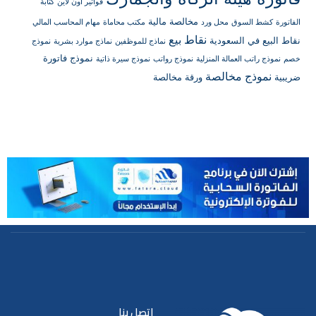
فواتير أون لاين
كتابة
مخالصة مالية
الفاتورة
كشط السوق
محل ورد
مكتب محاماة
مهام المحاسب المالي
نقاط بيع
نقاط البيع في السعودية
نماذج للموظفين
نماذج موارد بشرية
نموذج
نموذج فاتورة
خصم
نموذج راتب العمالة المنزلية
نموذج رواتب
نموذج سيرة ذاتية
نموذج مخالصة
ضريبية
ورقة مخالصة
اتصل بنا