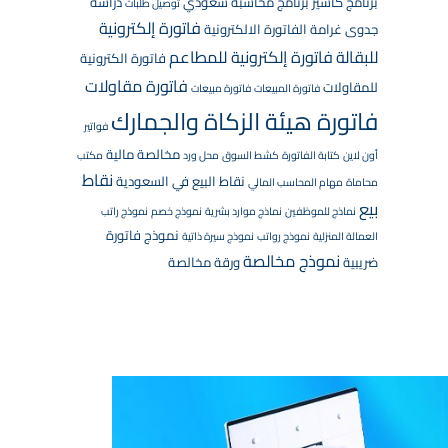
برنامج كاشير
برنامج محاسبة سعودي
دراسة
توصيل طلبات
فاتورة إلكترونية
جدوى
غرامة الفاتورة الالكترونية
للبقالة
فاتورة إلكترونية للمطاعم
فاتورة الكترونية
فاتورة مقاولات
للمقاولات
فاتورة المبيعات
فاتورة مبيعات
فاتورة هيئة الزكاة والجمارك
فواتير
مخالصة مالية
أون لاين
كتابة الفاتورة
كشط السوق
محل ورد
مكتب
نقاط
نقاط البيع في السعودية
محاماة
مهام المحاسب المالي
بيع
نماذج للموظفين
نماذج موارد بشرية
نموذج خصم
نموذج راتب
نموذج فاتورة
العمالة المنزلية
نموذج رواتب
نموذج سيرة ذاتية
نموذج مخالصة
ضريبية
ورقة مخالصة