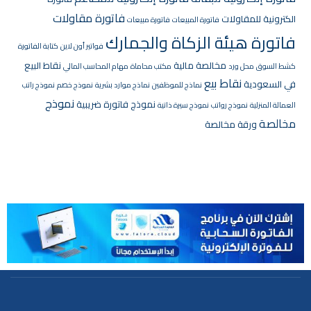
فاتورة مقاولات
الكترونية للمقاولات
فاتورة المبيعات
فاتورة مبيعات
فاتورة هيئة الزكاة والجمارك
فواتير أون لاين
كتابة الفاتورة
مخالصة مالية
نقاط البيع
كشط السوق
محل ورد
مكتب محاماة
مهام المحاسب المالي
نقاط بيع
في السعودية
نماذج للموظفين
نماذج موارد بشرية
نموذج خصم
نموذج راتب
نموذج
نموذج فاتورة ضريبية
العمالة المنزلية
نموذج رواتب
نموذج سيرة ذاتية
مخالصة
ورقة مخالصة