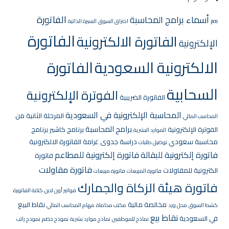
الفاتورة
أسماء برامج المحاسبة
pos
اختراق السوق
السيرة الذاتية
الفاتورة
الفاتورة الالكترونية
الإلكترونية
الالكترونية السعودية
الفاتورة
السحابية
الفوترة الإلكترونية
الفاتورة الضريبية
المحاسبة الإلكترونية في السعودية
المرحلة الثانية من
المحاسب المالي
برامج المحاسبة
الفوترة الإلكترونية
برنامج كاشير
برنامج
الموارد البشرية
محاسبة سعودي
دراسة جدوى
غرامة الفاتورة الالكترونية
توصيل طلبات
فاتورة إلكترونية للبقالة
فاتورة إلكترونية للمطاعم
فاتورة
فاتورة مقاولات
الكترونية للمقاولات
فاتورة المبيعات
فاتورة مبيعات
فاتورة هيئة الزكاة والجمارك
فواتير أون لاين
كتابة الفاتورة
مخالصة مالية
نقاط البيع
كشط السوق
محل ورد
مكتب محاماة
مهام المحاسب المالي
نقاط بيع
في السعودية
نماذج للموظفين
نماذج موارد بشرية
نموذج خصم
نموذج راتب