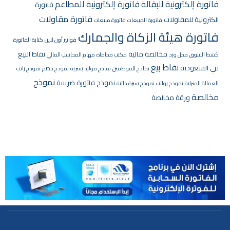
فاتورة إلكترونية للبقالة
فاتورة إلكترونية للمطاعم
فاتورة
فاتورة مقاولات
الكترونية للمقاولات
فاتورة المبيعات
فاتورة مبيعات
فاتورة هيئة الزكاة والجمارك
فواتير أون لاين
كتابة الفاتورة
مخالصة مالية
نقاط البيع
كشط السوق
محل ورد
مكتب محاماة
مهام المحاسب المالي
نقاط بيع
في السعودية
نماذج للموظفين
نماذج موارد بشرية
نموذج خصم
نموذج راتب
نموذج
نموذج فاتورة ضريبية
العمالة المنزلية
نموذج رواتب
نموذج سيرة ذاتية
مخالصة
ورقة مخالصة