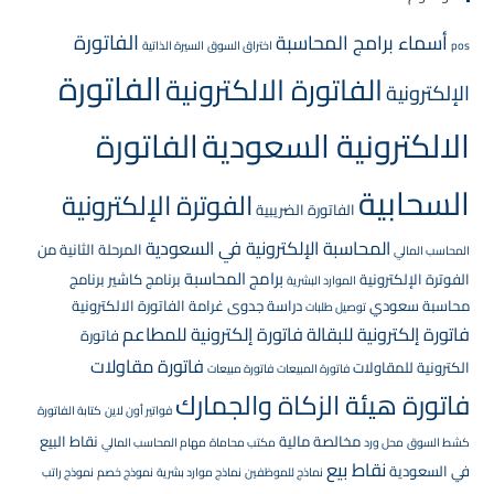
الفاتورة
أسماء برامج المحاسبة
pos
اختراق السوق
السيرة الذاتية
الفاتورة
الفاتورة الالكترونية
الإلكترونية
الالكترونية السعودية
الفاتورة
السحابية
الفوترة الإلكترونية
الفاتورة الضريبية
المحاسبة الإلكترونية في السعودية
المرحلة الثانية من
المحاسب المالي
برامج المحاسبة
الفوترة الإلكترونية
برنامج كاشير
برنامج
الموارد البشرية
محاسبة سعودي
دراسة جدوى
غرامة الفاتورة الالكترونية
توصيل طلبات
فاتورة إلكترونية للبقالة
فاتورة إلكترونية للمطاعم
فاتورة
فاتورة مقاولات
الكترونية للمقاولات
فاتورة المبيعات
فاتورة مبيعات
فاتورة هيئة الزكاة والجمارك
فواتير أون لاين
كتابة الفاتورة
مخالصة مالية
نقاط البيع
كشط السوق
محل ورد
مكتب محاماة
مهام المحاسب المالي
نقاط بيع
في السعودية
نماذج للموظفين
نماذج موارد بشرية
نموذج خصم
نموذج راتب