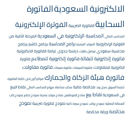
الالكترونية السعودية
الفاتورة
السحابية
الفوترة الإلكترونية
الفاتورة الضريبية
المحاسبة الإلكترونية في السعودية
المرحلة الثانية من
المحاسب المالي
برامج المحاسبة
الفوترة الإلكترونية
برنامج كاشير
برنامج
الموارد البشرية
محاسبة سعودي
دراسة جدوى
غرامة الفاتورة الالكترونية
توصيل طلبات
فاتورة إلكترونية للبقالة
فاتورة إلكترونية للمطاعم
فاتورة
فاتورة مقاولات
الكترونية للمقاولات
فاتورة المبيعات
فاتورة مبيعات
فاتورة هيئة الزكاة والجمارك
فواتير أون لاين
كتابة الفاتورة
مخالصة مالية
نقاط البيع
كشط السوق
محل ورد
مكتب محاماة
مهام المحاسب المالي
نقاط بيع
في السعودية
نماذج للموظفين
نماذج موارد بشرية
نموذج خصم
نموذج راتب
نموذج
نموذج فاتورة ضريبية
العمالة المنزلية
نموذج رواتب
نموذج سيرة ذاتية
مخالصة
ورقة مخالصة