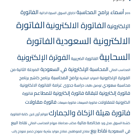
الفاتورة
أسماء برامج المحاسبة
pos
اختراق السوق
السيرة الذاتية
الفاتورة
الفاتورة الالكترونية
الإلكترونية
الالكترونية السعودية
الفاتورة
السحابية
الفوترة الإلكترونية
الفاتورة الضريبية
المحاسبة الإلكترونية في السعودية
المرحلة الثانية من
المحاسب المالي
برامج المحاسبة
الفوترة الإلكترونية
برنامج كاشير
برنامج
الموارد البشرية
محاسبة سعودي
دراسة جدوى
غرامة الفاتورة الالكترونية
توصيل طلبات
فاتورة إلكترونية للبقالة
فاتورة إلكترونية للمطاعم
فاتورة
فاتورة مقاولات
الكترونية للمقاولات
فاتورة المبيعات
فاتورة مبيعات
فاتورة هيئة الزكاة والجمارك
فواتير أون لاين
كتابة الفاتورة
مخالصة مالية
نقاط البيع
كشط السوق
محل ورد
مكتب محاماة
مهام المحاسب المالي
نقاط بيع
في السعودية
نماذج للموظفين
نماذج موارد بشرية
نموذج خصم
نموذج راتب